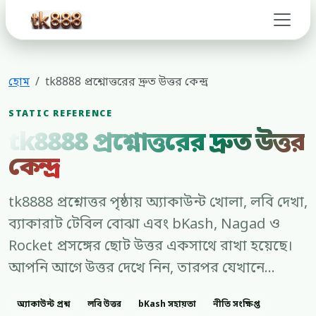
tk8888
হোম
tk8888 প্রশ্নোত্তরের দ্রুত উত্তর কেন্দ্র
STATIC REFERENCE
tk8888 প্রশ্নোত্তরের দ্রুত উত্তর
কেন্দ্র
tk8888 প্রশ্নোত্তর পৃষ্ঠায় অ্যাকাউন্ট খোলা, লবি দেখা,
ব্যাকারাট টেবিল বোঝা এবং bKash, Nagad ও
Rocket প্রসঙ্গের ছোট উত্তর একসাথে রাখা হয়েছে।
আপনি আগে উত্তর দেখে নিন, তারপর যেখানে...
অ্যাকাউন্ট প্রশ্ন
লবি উত্তর
bKash সহায়তা
নীতি সংক্ষিপ্ত