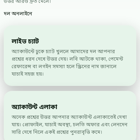
উত্তর আরও দ্রুত মেলে।
দল অনলাইনে
লাইভ চ্যাট
অ্যাকাউন্টে ঢুকে চ্যাট খুললে আমাদের দল আপনার
প্রশ্নের ধরন দেখে উত্তর দেয়। লবি আটকে থাকা, পেমেন্ট
রেফারেন্স বা লগইন সমস্যা হলে স্ক্রিনের নাম জানালে
যাচাই সহজ হয়।
অ্যাকাউন্ট এলাকা
অনেক প্রশ্নের উত্তর আপনার অ্যাকাউন্ট এলাকাতেই দেখা
যায়। প্রোফাইল, যাচাই অবস্থা, চলতি অফার এবং লেনদেন
সারি দেখে নিলে একই প্রশ্নের পুনরাবৃত্তি কমে।