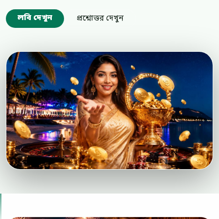
লবি দেখুন
প্রশ্নোত্তর দেখুন