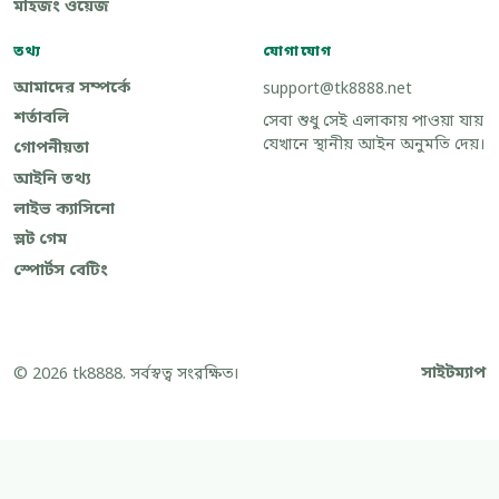
মাহজং ওয়েজ
তথ্য
যোগাযোগ
আমাদের সম্পর্কে
support@tk8888.net
শর্তাবলি
সেবা শুধু সেই এলাকায় পাওয়া যায়
যেখানে স্থানীয় আইন অনুমতি দেয়।
গোপনীয়তা
আইনি তথ্য
লাইভ ক্যাসিনো
স্লট গেম
স্পোর্টস বেটিং
সাইটম্যাপ
© 2026 tk8888. সর্বস্বত্ব সংরক্ষিত।