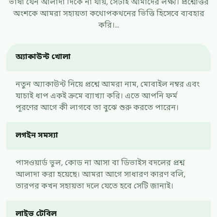
ভাষা যেন আলাদা দিকে না যায়, সেটাই আমাদের লক্ষ্য। প্রশ্নোত্তর
অংশকে আমরা সহায়তা কথোপকথনের ভিত্তি হিসেবে ব্যবহার
করি।...
অ্যাকাউন্ট খোলা
নতুন অ্যাকাউন্ট নিয়ে প্রশ্নে আমরা নাম, মোবাইল নম্বর এবং
যাচাই ধাপ একই ক্রমে ব্যাখ্যা করি। এতে আপনি ফর্ম
পূরণের আগে কী লাগবে তা বুঝে শুরু করতে পারেন।
লগইন সমস্যা
পাসওয়ার্ড ভুল, কোড না আসা বা ডিভাইস বদলের প্রশ্ন
আলাদা করা হয়েছে। আমরা আগে সাধারণ কারণ বলি,
তারপর কখন সহায়তা দলে যেতে হবে সেটি জানাই।
লাইভ টেবিল