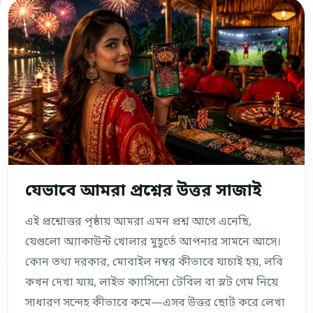
যেভাবে আমরা প্রশ্নের উত্তর সাজাই
এই প্রশ্নোত্তর পৃষ্ঠায় আমরা এমন প্রশ্ন আগে এনেছি,
যেগুলো অ্যাকাউন্ট খোলার মুহূর্তে আপনার সামনে আসে।
কোন তথ্য দরকার, মোবাইল নম্বর কীভাবে যাচাই হয়, লবি
কখন দেখা যায়, লাইভ ক্যাসিনো টেবিল বা স্লট গেম নিয়ে
সাধারণ সন্দেহ কীভাবে কমে—এসব উত্তর ছোট করে লেখা