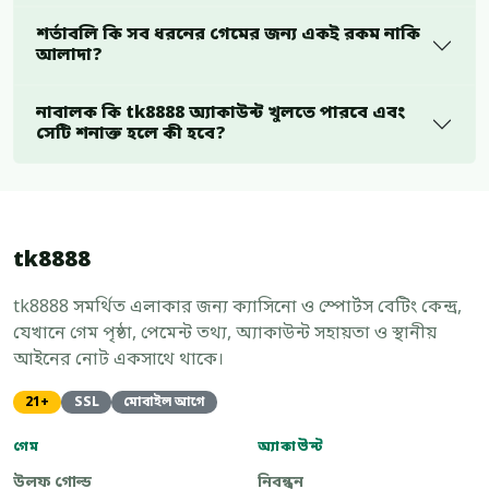
শর্তাবলি কি সব ধরনের গেমের জন্য একই রকম নাকি
আলাদা?
নাবালক কি tk8888 অ্যাকাউন্ট খুলতে পারবে এবং
সেটি শনাক্ত হলে কী হবে?
tk8888
tk8888 সমর্থিত এলাকার জন্য ক্যাসিনো ও স্পোর্টস বেটিং কেন্দ্র,
যেখানে গেম পৃষ্ঠা, পেমেন্ট তথ্য, অ্যাকাউন্ট সহায়তা ও স্থানীয়
আইনের নোট একসাথে থাকে।
21+
SSL
মোবাইল আগে
গেম
অ্যাকাউন্ট
উলফ গোল্ড
নিবন্ধন