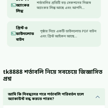
শর্তাবলির প্রতিটি বড় সেকশনের নিজস্ব
অ্যাংকর
অ্যাংকর লিঙ্ক আছে এবং আপনি...
লিঙ্ক
প্রিন্ট ও
পৃষ্ঠার নিচে একটি ডাউনলোড PDF বাটন
ডাউনলোড
এবং প্রিন্ট আইকন আছে...
বাটন
tk8888 শর্তাবলি নিয়ে সবচেয়ে জিজ্ঞাসিত
প্রশ্ন
আমি কি নিবন্ধনের পরে শর্তাবলি পরিবর্তন হলে
অ্যাকাউন্ট বন্ধ করতে পারব?