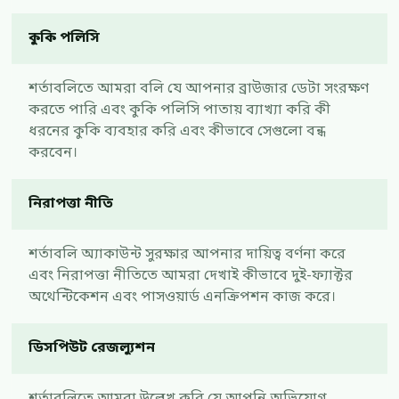
কুকি পলিসি
শর্তাবলিতে আমরা বলি যে আপনার ব্রাউজার ডেটা সংরক্ষণ
করতে পারি এবং কুকি পলিসি পাতায় ব্যাখ্যা করি কী
ধরনের কুকি ব্যবহার করি এবং কীভাবে সেগুলো বন্ধ
করবেন।
নিরাপত্তা নীতি
শর্তাবলি অ্যাকাউন্ট সুরক্ষার আপনার দায়িত্ব বর্ণনা করে
এবং নিরাপত্তা নীতিতে আমরা দেখাই কীভাবে দুই-ফ্যাক্টর
অথেন্টিকেশন এবং পাসওয়ার্ড এনক্রিপশন কাজ করে।
ডিসপিউট রেজল্যুশন
শর্তাবলিতে আমরা উল্লেখ করি যে আপনি অভিযোগ