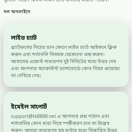
খুলতে পারেন অথবা লাইভ চ্যাট ব্যবহার করতে পারেন।
দল অনলাইনে
লাইভ চ্যাট
প্ল্যাটফর্মের নিচের ডান কোণে লাইভ চ্যাট আইকনে ক্লিক
করুন এবং শর্তাবলি বিষয়ক যেকোনো প্রশ্ন করুন।
আমাদের এজেন্ট সাধারণত দুই মিনিটের মধ্যে উত্তর দেয়
এবং আপনার অ্যাকাউন্ট ড্যাশবোর্ডে কোন নিয়ম প্রযোজ্য
তা দেখিয়ে দেয়।
ইমেইল সাপোর্ট
support@tk8888.net
এ আপনার প্রশ্ন পাঠান এবং
শর্তাবলির কোন ধারা নিয়ে স্পষ্টীকরণ চান তা উল্লেখ
করুন। আমরা সাধারণত ছয় ঘণ্টার মধ্যে বিস্তারিত উত্তর