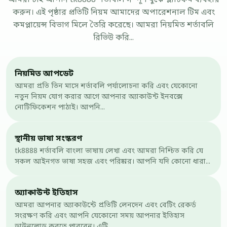
করুন। এই পৃষ্ঠার প্রতিটি নিয়ম আমাদের অপারেশনাল টিম এবং
কমপ্লায়েন্স বিভাগ মিলে তৈরি করেছে। আমরা নিয়মিত শর্তাবলি
রিভিউ করি...
নিয়মিত আপডেট
আমরা প্রতি তিন মাসে শর্তাবলি পর্যালোচনা করি এবং যেকোনো
নতুন নিয়ম যোগ করার আগে আপনার অ্যাকাউন্ট ইনবক্সে
নোটিফিকেশন পাঠাই। আপনি...
স্থানীয় ভাষা সংস্করণ
tk8888 শর্তাবলি বাংলা ভাষায় লেখা এবং আমরা নিশ্চিত করি যে
সকল আইনগত ভাষা সহজ এবং পরিষ্কার। আপনি যদি কোনো ধারা...
অ্যাকাউন্ট ইতিহাস
আমরা আপনার অ্যাকাউন্টে প্রতিটি লেনদেন এবং বেটিং রেকর্ড
সংরক্ষণ করি এবং আপনি যেকোনো সময় আপনার ইতিহাস
ডাউনলোড করতে পারবেন। এটি...