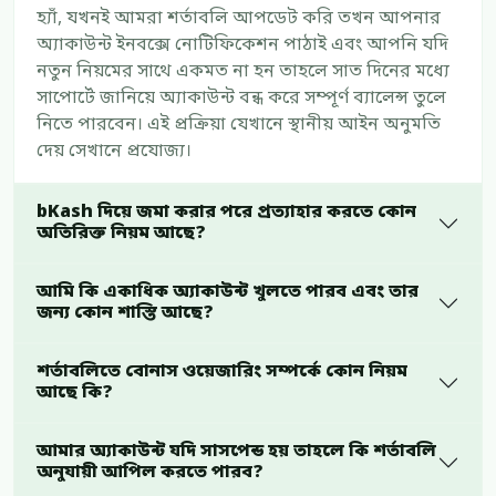
হ্যাঁ, যখনই আমরা শর্তাবলি আপডেট করি তখন আপনার
অ্যাকাউন্ট ইনবক্সে নোটিফিকেশন পাঠাই এবং আপনি যদি
নতুন নিয়মের সাথে একমত না হন তাহলে সাত দিনের মধ্যে
সাপোর্টে জানিয়ে অ্যাকাউন্ট বন্ধ করে সম্পূর্ণ ব্যালেন্স তুলে
নিতে পারবেন। এই প্রক্রিয়া যেখানে স্থানীয় আইন অনুমতি
দেয় সেখানে প্রযোজ্য।
bKash দিয়ে জমা করার পরে প্রত্যাহার করতে কোন
অতিরিক্ত নিয়ম আছে?
আমি কি একাধিক অ্যাকাউন্ট খুলতে পারব এবং তার
জন্য কোন শাস্তি আছে?
শর্তাবলিতে বোনাস ওয়েজারিং সম্পর্কে কোন নিয়ম
আছে কি?
আমার অ্যাকাউন্ট যদি সাসপেন্ড হয় তাহলে কি শর্তাবলি
অনুযায়ী আপিল করতে পারব?