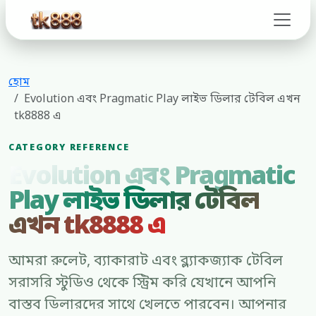
tk8888
হোম
Evolution এবং Pragmatic Play লাইভ ডিলার টেবিল এখন
tk8888 এ
CATEGORY REFERENCE
Evolution এবং Pragmatic
Play লাইভ ডিলার টেবিল
এখন tk8888 এ
আমরা রুলেট, ব্যাকারাট এবং ব্ল্যাকজ্যাক টেবিল
সরাসরি স্টুডিও থেকে স্ট্রিম করি যেখানে আপনি
বাস্তব ডিলারদের সাথে খেলতে পারবেন। আপনার