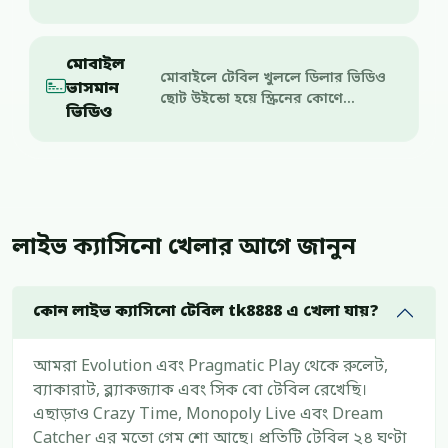
মোবাইল
মোবাইলে টেবিল খুললে ডিলার ভিডিও
ভাসমান
ছোট উইন্ডো হয়ে স্ক্রিনের কোণে...
ভিডিও
লাইভ ক্যাসিনো খেলার আগে জানুন
কোন লাইভ ক্যাসিনো টেবিল tk8888 এ খেলা যায়?
আমরা Evolution এবং Pragmatic Play থেকে রুলেট,
ব্যাকারাট, ব্ল্যাকজ্যাক এবং সিক বো টেবিল রেখেছি।
এছাড়াও Crazy Time, Monopoly Live এবং Dream
Catcher এর মতো গেম শো আছে। প্রতিটি টেবিল ২৪ ঘণ্টা