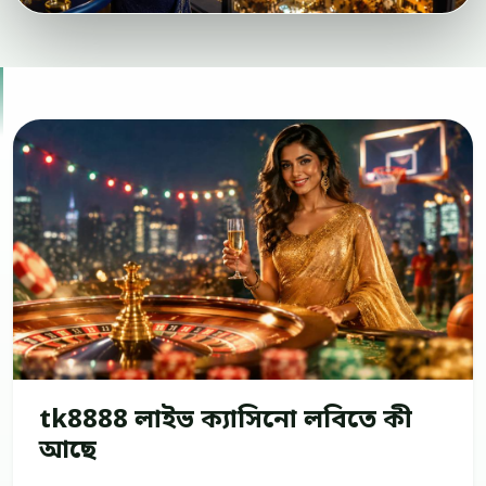
tk8888 লাইভ ক্যাসিনো লবিতে কী
আছে