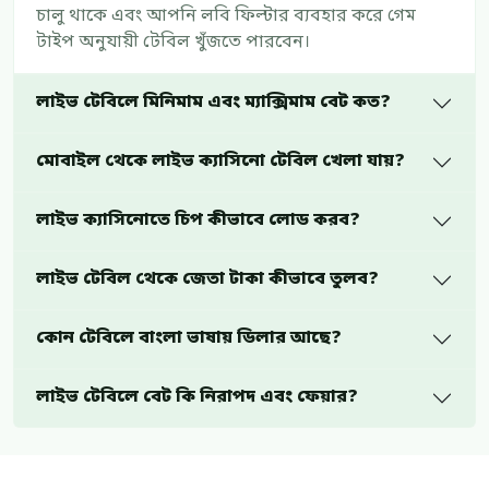
চালু থাকে এবং আপনি লবি ফিল্টার ব্যবহার করে গেম
টাইপ অনুযায়ী টেবিল খুঁজতে পারবেন।
লাইভ টেবিলে মিনিমাম এবং ম্যাক্সিমাম বেট কত?
মোবাইল থেকে লাইভ ক্যাসিনো টেবিল খেলা যায়?
লাইভ ক্যাসিনোতে চিপ কীভাবে লোড করব?
লাইভ টেবিল থেকে জেতা টাকা কীভাবে তুলব?
কোন টেবিলে বাংলা ভাষায় ডিলার আছে?
লাইভ টেবিলে বেট কি নিরাপদ এবং ফেয়ার?