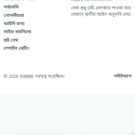
শর্তাবলি
সেবা শুধু সেই এলাকায় পাওয়া যায়
যেখানে স্থানীয় আইন অনুমতি দেয়।
গোপনীয়তা
আইনি তথ্য
লাইভ ক্যাসিনো
স্লট গেম
স্পোর্টস বেটিং
সাইটম্যাপ
© 2026 tk8888. সর্বস্বত্ব সংরক্ষিত।