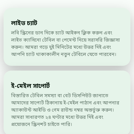
লাইভ চ্যাট
লবি স্ক্রিনের ডান দিকে চ্যাট আইকন ক্লিক করুন এবং
লাইভ ক্যাসিনো টেবিল বা পেমেন্ট নিয়ে সরাসরি জিজ্ঞাসা
করুন। আমরা গড়ে দুই মিনিটের মধ্যে উত্তর দিই এবং
আপনি চ্যাট থাকাকালীন নতুন টেবিলে যেতে পারবেন।
ই-মেইল সাপোর্ট
বিস্তারিত টেবিল সমস্যা বা বেট ডিসপিউট জানাতে
আমাদের সাপোর্ট ঠিকানায় ই-মেইল পাঠান এবং আপনার
অ্যাকাউন্ট আইডি ও গেম রাউন্ড নম্বর অন্তর্ভুক্ত করুন।
আমরা সাধারণত ২৪ ঘণ্টার মধ্যে উত্তর দিই এবং
প্রয়োজনে স্ক্রিনশট চাইতে পারি।