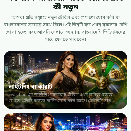
কী নতুন
আমরা প্রতি সপ্তাহে নতুন টেবিল এবং গেম শো যোগ করি যা
বাংলাদেশের সময়ের সাথে মিলে। এই তিনটি রুম এখন সবচেয়ে বেশি
খোলা হচ্ছে এবং আপনি সেখানে অন্যান্য বাংলাদেশি ভিজিটরদের
সাথে খেলতে পারবেন।
নতুন
লাইটনিং ব্যাকারাট
Evolution এর লাইটনিং ব্যাকারাট টেবিল এখন লবিতে রয়েছে
যেখানে প্রতিটি রাউন্ডে মাল্টিপ্লায়ার কার্ড আসে। টেবিলটি সন্ধ্যা...