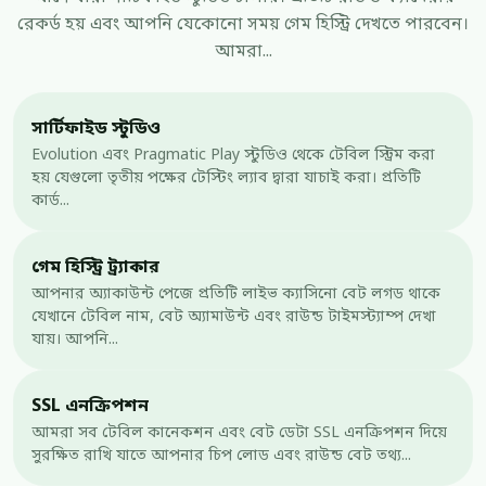
রেকর্ড হয় এবং আপনি যেকোনো সময় গেম হিস্ট্রি দেখতে পারবেন।
আমরা...
সার্টিফাইড স্টুডিও
Evolution এবং Pragmatic Play স্টুডিও থেকে টেবিল স্ট্রিম করা
হয় যেগুলো তৃতীয় পক্ষের টেস্টিং ল্যাব দ্বারা যাচাই করা। প্রতিটি
কার্ড...
গেম হিস্ট্রি ট্র্যাকার
আপনার অ্যাকাউন্ট পেজে প্রতিটি লাইভ ক্যাসিনো বেট লগড থাকে
যেখানে টেবিল নাম, বেট অ্যামাউন্ট এবং রাউন্ড টাইমস্ট্যাম্প দেখা
যায়। আপনি...
SSL এনক্রিপশন
আমরা সব টেবিল কানেকশন এবং বেট ডেটা SSL এনক্রিপশন দিয়ে
সুরক্ষিত রাখি যাতে আপনার চিপ লোড এবং রাউন্ড বেট তথ্য...